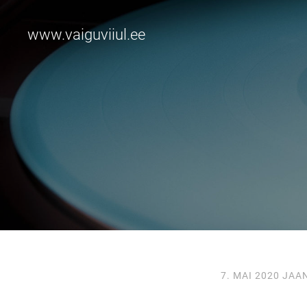
www.vaiguviiul.ee
7. MAI 2020
JAA