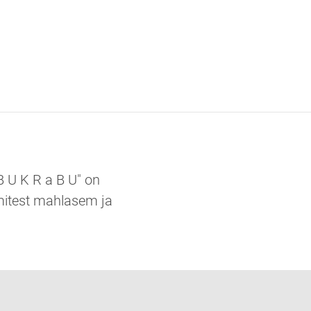
B U K R a B U" on
itest mahlasem ja