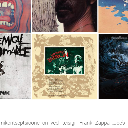
mikontseptsioone on veel teisigi. Frank Zappa „Joe’s 