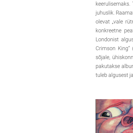
keerulisemaks. T
juhuslik. Raamat
olevat „vale rü
konkreetne peat
Londonist algu
Crimson King“ (
sõjale, ühiskon
pakutakse album
tuleb algusest 