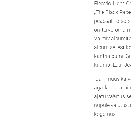
Electric Light 
„The Black Parad
peaosaline sotsi
on terve oma muu
Valmiv albumite
album sellest ko
kantrialbumi Gr
kitarrist Laur J
Jah, muusika võ
aga kuulata ain
ajatu väärtus s
nupule vajutus,
kogemus.