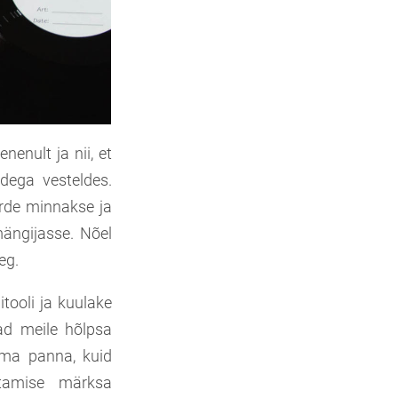
enenult ja nii, et
adega vesteldes.
urde minnakse ja
ängijasse. Nõel
eg.
tooli ja kuulake
ad meile hõlpsa
ima panna, kuid
tamise märksa