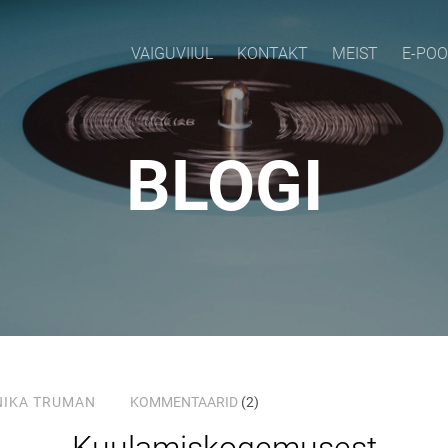
VAIGUVIIUL
KONTAKT
MEIST
E-PO
BLOGI
NIKA TRUMAN
KOMMENTAARID
(2)