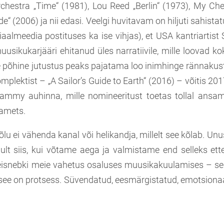
Orchestra „Time“ (1981), Lou Reed „Berlin“ (1973), My 
e“ (2006) ja nii edasi. Veelgi huvitavam on hiljuti sahista
aalmeedia postituses ka ise vihjas), et USA kantriartist
sikukarjääri ehitanud üles narratiivile, mille loovad ko
 põhine jutustus peaks pajatama loo inimhinge rännakus
mplektist – „A Sailor’s Guide to Earth“ (2016) – võitis 20
ammy auhinna, mille nomineeritust toetas tollal ansam
oamets.
lu ei vähenda kanal või helikandja, millelt see kõlab. U
ult siis, kui võtame aega ja valmistame end selleks ette
eisnebki meie vahetus osaluses muusikakuulamises – see
 see on protsess. Süvendatud, eesmärgistatud, emotsionaa