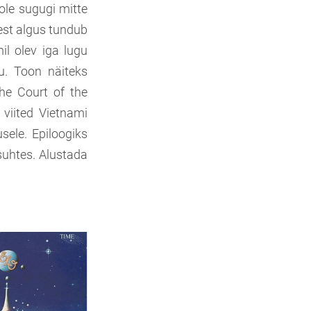
pole sugugi mitte
sest algus tundub
il olev iga lugu
ku. Toon näiteks
he Court of the
 viited Vietnami
sele. Epiloogiks
suhtes. Alustada