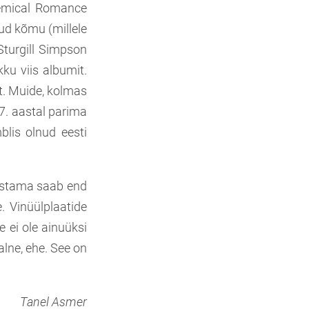
Chemical Romance
tud kõmu (millele
 Sturgill Simpson
kku viis albumit.
t. Muide, kolmas
17. aastal parima
blis olnud eesti
nustama saab end
. Vinüülplaatide
 ei ole ainuüksi
lne, ehe. See on
Tanel Asmer