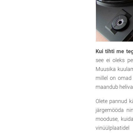
Kui tihti me t
see ei oleks pe
Muusika kuulami
millel on omad
maandub helivao
Olete pannud kä
järgemööda nin
mooduse, kuida
vinüülplaati