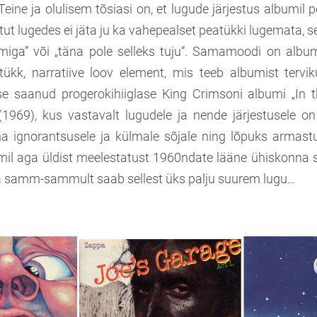
eine ja olulisem tõsiasi on, et lugude järjestus albumil 
ut lugedes ei jäta ju ka vahepealset peatükki lugemata, 
tmiga” või „täna pole selleks tuju“. Samamoodi on album
ükk, narratiive loov element, mis teeb albumist tervi
se saanud progerokihiiglase King Crimsoni albumi „In t
1969), kus vastavalt lugudele ja nende järjestusele on
na ignorantsusele ja külmale sõjale ning lõpuks armastu
il aga üldist meelestatust 1960ndate lääne ühiskonna 
ja samm-sammult saab sellest üks palju suurem lugu…