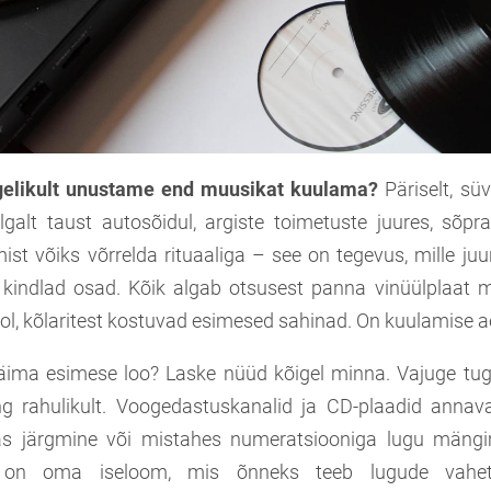
egelikult unustame end muusikat kuulama?
Päriselt, süv
lgalt taust autosõidul, argiste toimetuste juures, sõpr
st võiks võrrelda rituaaliga – see on tegevus, mille ju
 kindlad osad. Kõik algab otsusest panna vinüülplaat m
l, kõlaritest kostuvad esimesed sahinad. On kuulamise a
ima esimese loo? Laske nüüd kõigel minna. Vajuge tugi
g rahulikult. Voogedastuskanalid ja CD-plaadid annav
s järgmine või mistahes numeratsiooniga lugu mäng
del on oma iseloom, mis õnneks teeb lugude vahe