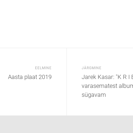
EELMINE
JÄRGMINE
Aasta plaat 2019
Jarek Kasar: "K R I 
varasematest album
sügavam