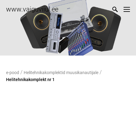
www.vaiguviiul.ee
/
/
e-pood
Helitehnikakomplektid muusikanautijale
Helitehnikakomplekt nr 1