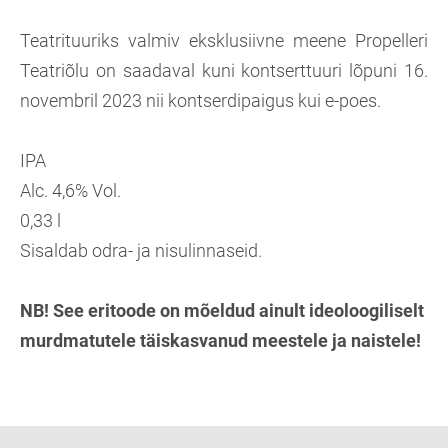
Teatrituuriks valmiv eksklusiivne meene Propelleri
Teatriõlu on saadaval kuni kontserttuuri lõpuni 16.
novembril 2023 nii kontserdipaigus kui e-poes.
IPA
Alc. 4,6% Vol.
0,33 l
Sisaldab odra- ja nisulinnaseid.
NB! See eritoode on mõeldud ainult ideoloogiliselt
murdmatutele täiskasvanud meestele ja naistele!