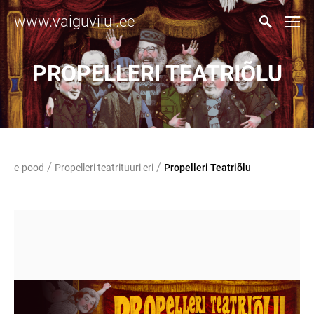
www.vaiguviiul.ee
PROPELLERI TEATRIÕLU
/
/
e-pood
Propelleri teatrituuri eri
Propelleri Teatriõlu