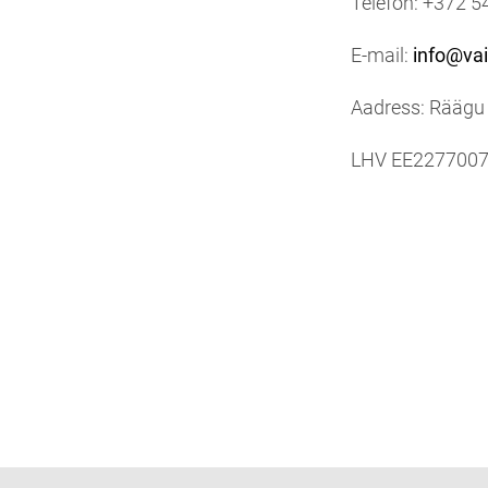
Telefon: +372 
E-mail:
info@vai
Aadress: Räägu 
LHV
EE227700