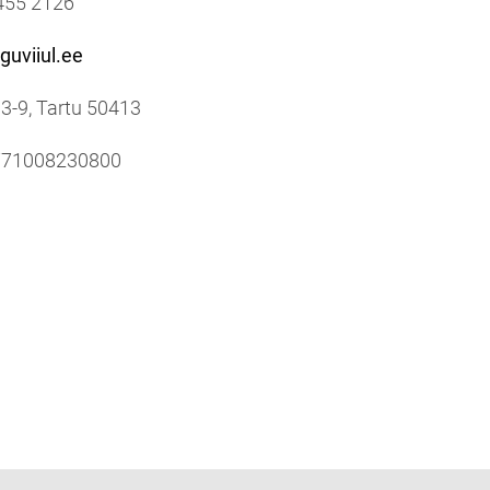
5455 2126
guviiul.ee
3-9, Tartu 50413
771008230800