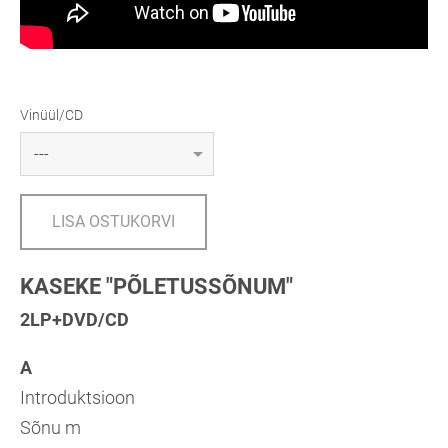
Vinüül/CD
LISA OSTUKORVI
KASEKE "PÕLETUSSÕNUM"
2LP+DVD/CD
A
Introduktsioon
Sõnu m