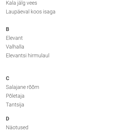
Kala jälg vees
Laupäeval koos isaga
B
Elevant
Valhalla
Elevantsi hirmulaul
C
Salajane rõõm
Põletaja
Tantsija
D
Näotuse
d