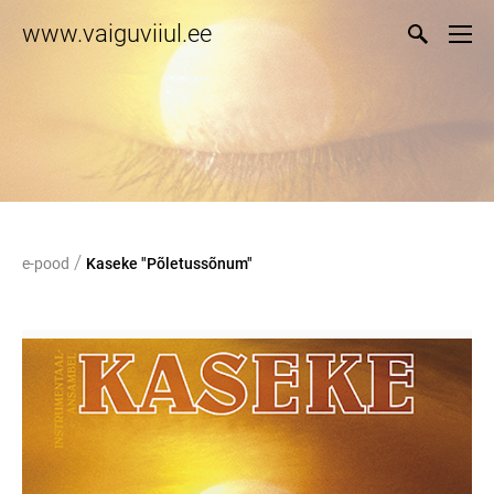
www.vaiguviiul.ee
/
e-pood
Kaseke "Põletussõnum"