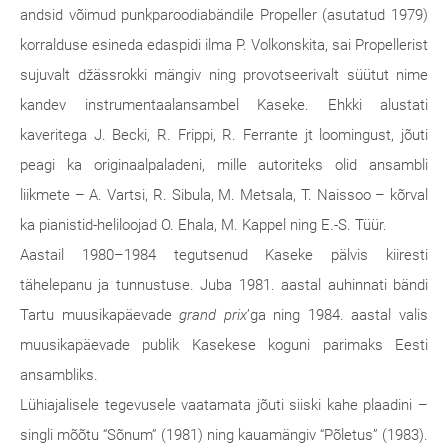
andsid võimud punkparoodiabändile Propeller (asutatud 1979)
korralduse esineda edaspidi ilma P. Volkonskita, sai Propellerist
sujuvalt džässrokki mängiv ning provotseerivalt süütut nime
kandev instrumentaalansambel Kaseke. Ehkki alustati
kaveritega J. Becki, R. Frippi, R. Ferrante jt loomingust, jõuti
peagi ka originaalpaladeni, mille autoriteks olid ansambli
liikmete – A. Vartsi, R. Sibula, M. Metsala, T. Naissoo – kõrval
ka pianistid-heliloojad O. Ehala, M. Kappel ning E.-S. Tüür.
Aastail 1980–1984 tegutsenud Kaseke pälvis kiiresti
tähelepanu ja tunnustuse. Juba 1981. aastal auhinnati bändi
Tartu muusikapäevade
grand prix
’ga ning 1984. aastal valis
muusikapäevade publik Kasekese koguni parimaks Eesti
ansambliks.
Lühiajalisele tegevusele vaatamata jõuti siiski kahe plaadini –
singli mõõtu “Sõnum” (1981) ning kauamängiv “Põletus” (1983).