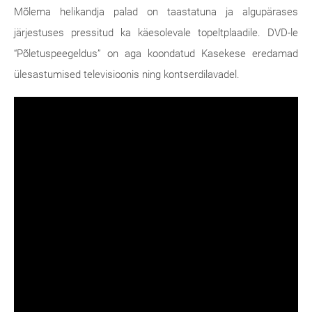
Mõlema helikandja palad on taastatuna ja algupärases
järjestuses pressitud ka käesolevale topeltplaadile. DVD-le
“Põletuspeegeldus” on aga koondatud Kasekese eredamad
ülesastumised televisioonis ning kontserdilavadel.