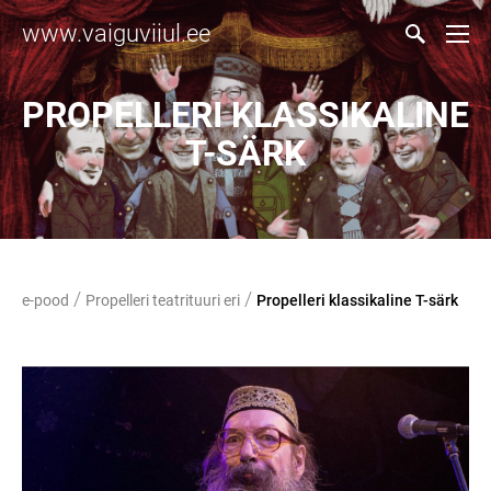
www.vaiguviiul.ee
PROPELLERI KLASSIKALINE
T-SÄRK
/
/
e-pood
Propelleri teatrituuri eri
Propelleri klassikaline T-särk