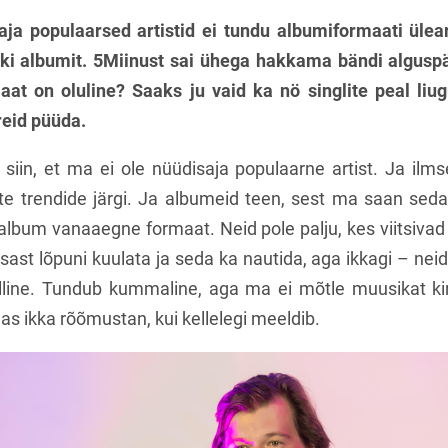
ja populaarsed artistid ei tundu albumiformaati ülear
tki albumit. 5Miinust sai ühega hakkama bändi alguspä
at on oluline? Saaks ju vaid ka nö singlite peal liug
eid püüda.
 siin, et ma ei ole nüüdisaja populaarne artist. Ja ilms
te trendide järgi. Ja albumeid teen, sest ma saan seda
album vanaaegne formaat. Neid pole palju, kes viitsivad
sast lõpuni kuulata ja seda ka nautida, aga ikkagi – neid
elline. Tundub kummaline, aga ma ei mõtle muusikat kir
as ikka rõõmustan, kui kellelegi meeldib.