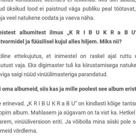
ud üksikud lood ei paistnud väga publiku peal töötavat
aja veel natukene oodata ja vaeva näha.
teistest albumitest ilmus „K R I B U K R
a B U“
ormidel ja füüsilisel kujul alles hiljem. Miks nii?
iline ettekujutus, et inimestel on raskel ajal rutt
utust vaja. Eks digimaster tuli ka kiirustamisega natuken
 viga saigi nüüd vinüülimasteriga parandatud.
i oma albumeid, siis kas ja mille poolest see album eris
 erinevad. „K R I B U K R a B U“ on kindlasti kõige tant
 popim album. Mahlasem ja sügavam on ta vist ka. Hetke
rem, vinüüliversioon eriti. Ja võibolla mina siiski pole
meid võrdlema.