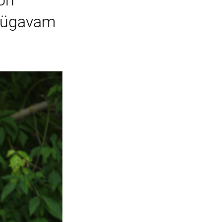
 on
 sügavam