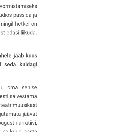
 vormistamiseks
udios passida ja
 mingil hetkel on
t edasi liikuda.
vahele jääb kuus
d seda kuidagi
gu oma senise
uesti salvestama
eatrimuusikast
rjutamata jäävat
ugust narratiivi,
a, ka kuue aasta