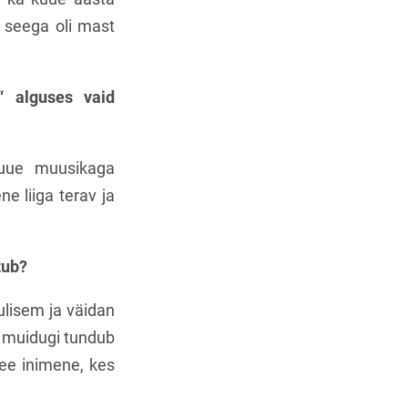
, seega oli mast
 alguses vaid
u uue muusikaga
e liiga terav ja
tub?
sulisem ja väidan
l muidugi tundub
 see inimene, kes