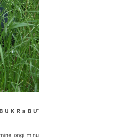
I B U K R
a B U"
amine ongi minu