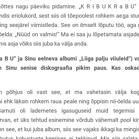
ttes nagu päeviku pidamine. „K R I B U K R a B U“
ndis eriolukord, sest siis oli tõepoolest rohkem aega stu
ing seejärel viimistleda. See on ilmselt lõputu töö, aga
 öelda: „Nüüd on valmis!“ Ma ei saa ju lõpetamata asjades
mis asja võiks siis juba ka välja anda.
a B U“ ja Sinu eelneva albumi „Liiga palju viiuleid“) 
n Sinu senise diskograafia pikim paus. Kas oska
m põhjus oli vast see, et ma vahetasin välja ko
 ehk läksin rohkem raua peale ning õppisin nii-öelda u
amuti oli lademetes igasuguseid muid tegemisi t
rvan, et üks tehtud esinemine võrdub vähemalt pool ki
on see, et kui juba album, siis see vajaks ikkagi ka mingis
ohutus kohustuste keerises ei tekkinud. Mis siin salat