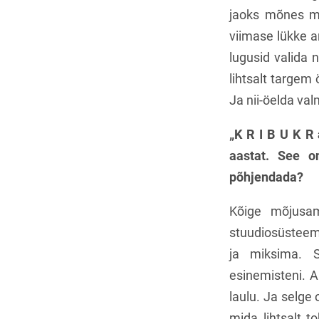
jaoks mõnes mõ
viimase lükke a
lugusid valida n
lihtsalt targem
Ja nii-öelda val
„K R I B U K R
aastat. See o
põhjendada?
Kõige mõjusa
stuudiosüsteemi
ja miksima. S
esinemisteni. A
laulu. Ja selge 
mida lihtsalt t