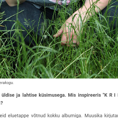
erakogu.
üldise ja lahtise küsimusega. Mis inspireeris "K R 
a?
geid eluetappe võtnud kokku albumiga. Muusika kirjut