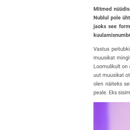
Mitmed nüüdisa
Nublul pole üh
jaoks see forma
kuulamisnumbr
Vastus peitubki
muusikat mingi
Loomulikult on 
uut muusikat ot
olen näiteks s
peale. Eks sisim