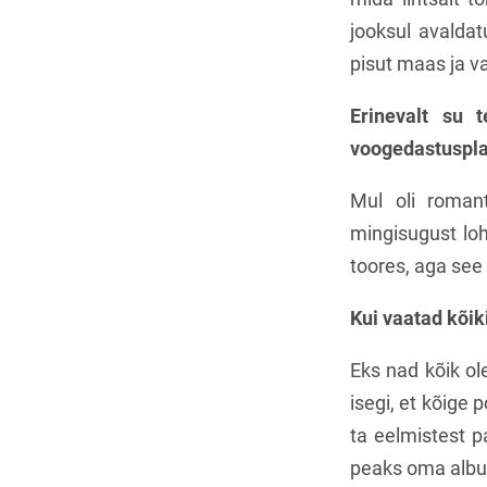
jooksul avaldat
pisut maas ja v
Erinevalt su 
voogedastusplatv
Mul oli romant
mingisugust loh
toores, aga see
Kui vaatad kõik
Eks nad kõik ole
isegi, et kõige
ta eelmistest pa
peaks oma albu