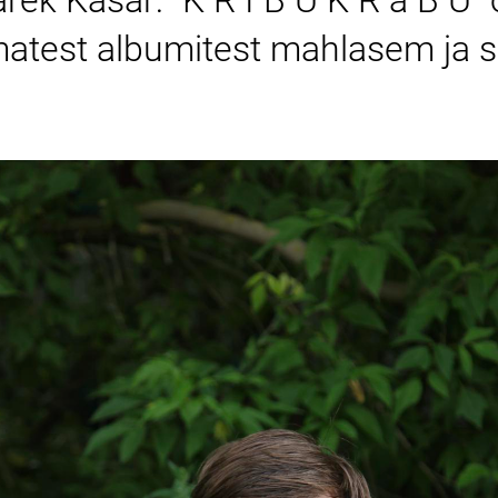
rek Kasar: "K R I B U K R a B U"
atest albumitest mahlasem ja