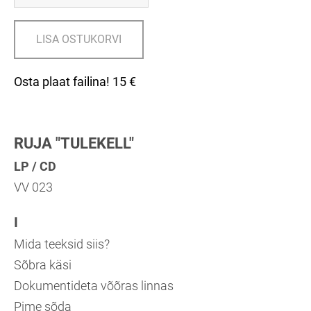
LISA OSTUKORVI
Osta plaat failina! 15 €
RUJA "TULEKELL"
LP / CD
VV 023
I
Mida teeksid siis?
Sõbra käsi
Dokumentideta võõras linnas
Pime sõda