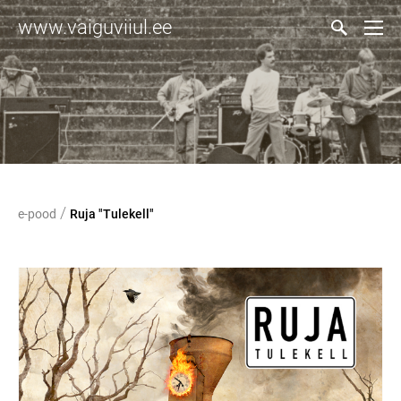
www.vaiguviiul.ee
/
e-pood
Ruja "Tulekell"