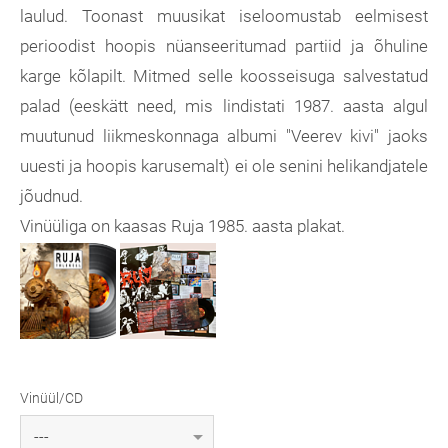
laulud. Toonast muusikat iseloomustab eelmisest
perioodist hoopis nüanseeritumad partiid ja õhuline
karge kõlapilt. Mitmed selle koosseisuga salvestatud
palad (eeskätt need, mis lindistati 1987. aasta algul
muutunud liikmeskonnaga albumi "Veerev kivi" jaoks
uuesti ja hoopis karusemalt) ei ole senini helikandjatele
jõudnud.
Vinüüliga on kaasas Ruja 1985. aasta plakat.
Vinüül/CD