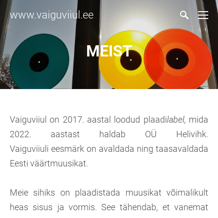
www.vaiguviiul.ee
MEIST
Vaiguviiul on 2017. aastal loodud plaadi
label,
mida
2022. aastast haldab OÜ Helivihk.
Vaiguviiuli eesmärk on avaldada ning taasavaldada
Eesti väärtmuusikat.
Meie sihiks on plaadistada muusikat võimalikult
heas sisus ja vormis. See tähendab, et vanemat