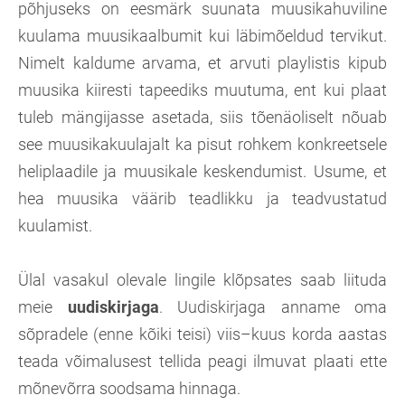
põhjuseks on eesmärk suunata muusikahuviline
kuulama muusikaalbumit kui läbimõeldud tervikut.
Nimelt kaldume arvama, et arvuti playlistis kipub
muusika kiiresti tapeediks muutuma, ent kui plaat
tuleb mängijasse asetada, siis tõenäoliselt nõuab
see muusikakuulajalt ka pisut rohkem konkreetsele
heliplaadile ja muusikale keskendumist. Usume, et
hea muusika väärib teadlikku ja teadvustatud
kuulamist.
Ülal vasakul olevale lingile klõpsates saab liituda
meie
uudiskirjaga
. Uudiskirjaga anname oma
sõpradele (enne kõiki teisi) viis–kuus korda aastas
teada võimalusest tellida peagi ilmuvat plaati ette
mõnevõrra soodsama hinnaga.