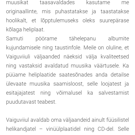
muusikat taasavaldades kasutame me
originaallinte, mis puhastatakse ja taastatakse
hoolikalt, et lõpptulemuseks oleks suurepärase
kõlaga heliplaat.
Samuti pöörame tähelepanu albumite
kujundamisele ning taustinfole. Meile on oluline, et
Vaiguviiuli väljaanded näeksid välja kvaliteetsed
ning vastaksid avaldatud muusika väärtusele. Ka
püüame heliplaatide saatesõnades anda detailse
ülevaate muusika saamisloost, selle loojatest ja
esitajajatest ning võimalusel ka salvestamist
puudutavast teabest.
Vaiguviiul avaldab oma väljaandeid ainult füüsilistel
helikandjatel – vinüülplaatidel ning CD-del. Selle