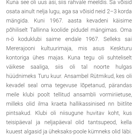
Kuna see oli uus asi, siis rahvale meeldis. Sa võisid
osata ainult nelja lugu, aga sa võisid neid 2–3 korda
mängida. Kuni 1967. aasta kevadeni käisime
põhiliselt Tallinna koolide pidudel mängimas. Oma
n-ö koduklubi saime endale 1967. Selleks sai
Mererajooni kultuurimaja, mis asus Keskturu
kontoriga ühes majas. Kuna tegu oli suhteliselt
väikese saaliga, siis oli tal noorte hulgas
hüüdnimeks Turu kuur. Ansambel Rütmikud, kes oli
kevadel seal oma tegevuse lõpetanud, pärandas
meile klubi poolt tellitud ansambli vormiriietuse,
milleks olid ilma kraeta hallikassinised nn biitlite
pintsakud. Klubi oli niisugune huvitav koht, kus
teisipäeval ja neljapäeval olid tantsupeod, kella
kuuest algasid ja üheksaks-poole kümneks olid läbi.