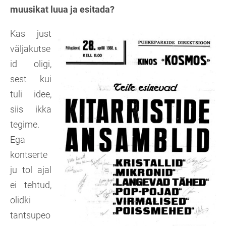
muusikat luua ja esitada?
Kas just
väljakutse
id oligi,
sest kui
tuli idee,
siis ikka
tegime.
Ega
kontserte
ju tol ajal
ei tehtud,
olidki
tantsupeo