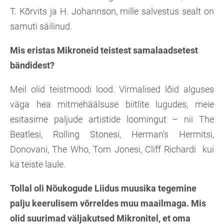
T. Kõrvits ja H. Johannson, mille salvestus sealt on
samuti säilinud.
Mis eristas Mikroneid teistest samalaadsetest
bändidest?
Meil olid teistmoodi lood. Virmalised lõid alguses
väga hea mitmehäälsuse biitlite lugudes, meie
esitasime paljude artistide loomingut – nii The
Beatlesi, Rolling Stonesi, Herman’s Hermitsi,
Donovani, The Who, Tom Jonesi, Cliff Richardi kui
ka teiste laule.
Tollal oli Nõukogude Liidus muusika tegemine
palju keerulisem võrreldes muu maailmaga. Mis
olid suurimad väljakutsed Mikronitel, et oma