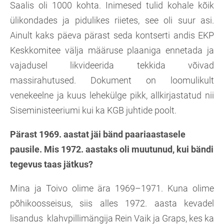
Saalis oli 1000 kohta. Inimesed tulid kohale kõik
ülikondades ja pidulikes riietes, see oli suur asi.
Ainult kaks päeva pärast seda kontserti andis EKP
Keskkomitee välja määruse plaaniga ennetada ja
vajadusel likvideerida tekkida võivad
massirahutused. Dokument on loomulikult
venekeelne ja kuus lehekülge pikk, allkirjastatud nii
Siseministeeriumi kui ka KGB juhtide poolt.
Pärast 1969. aastat jäi bänd paariaastasele
pausile. Mis 1972. aastaks oli muutunud, kui bändi
tegevus taas jätkus?
Mina ja Toivo olime ära 1969–1971. Kuna olime
põhikoosseisus, siis alles 1972. aasta kevadel
lisandus klahvpillimängija Rein Vaik ja Graps, kes ka