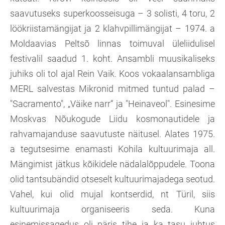
saavutuseks superkoosseisuga – 3 solisti, 4 toru, 2
löökriistamängijat ja 2 klahvpillimängijat – 1974. a
Moldaavias Peltsõ linnas toimuval üleliidulisel
festivalil saadud 1. koht. Ansambli muusikaliseks
juhiks oli tol ajal Rein Vaik. Koos vokaalansambliga
MERL salvestas Mikronid mitmed tuntud palad –
"Sacramento", „Väike narr“ ja "Heinaveol". Esinesime
Moskvas Nõukogude Liidu kosmonautidele ja
rahvamajanduse saavutuste näitusel. Alates 1975.
a tegutsesime enamasti Kohila kultuurimaja all.
Mängimist jätkus kõikidele nädalalõppudele. Toona
olid tantsubändid otseselt kultuurimajadega seotud.
Vahel, kui olid mujal kontserdid, nt Türil, siis
kultuurimaja organiseeris seda. Kuna
esinemissagedus oli päris tihe ja ka tasu juhtus