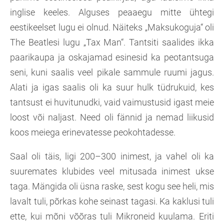
inglise keeles. Alguses peaaegu mitte ühtegi
eestikeelset lugu ei olnud. Näiteks „Maksukoguja“ oli
The Beatlesi lugu „Tax Man“. Tantsiti saalides ikka
paarikaupa ja oskajamad esinesid ka peotantsuga
seni, kuni saalis veel pikale sammule ruumi jagus.
Alati ja igas saalis oli ka suur hulk tüdrukuid, kes
tantsust ei huvitunudki, vaid vaimustusid igast meie
loost või naljast. Need oli fännid ja nemad liikusid
koos meiega erinevatesse peokohtadesse.
Saal oli täis, ligi 200–300 inimest, ja vahel oli ka
suuremates klubides veel mitusada inimest ukse
taga. Mängida oli üsna raske, sest kogu see heli, mis
lavalt tuli, põrkas kohe seinast tagasi. Ka kaklusi tuli
ette, kui mõni võõras tuli Mikroneid kuulama. Eriti