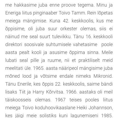
me hakkasime juba enne proove tegema. Minu ja
Eneriga liitus pinginaaber Toivo Tamm. Rein lõpetas
meiega mängimise. Kuna 42. keskkoolis, kus me
õppisime, oli juba suur orkester olemas, siis ei
näinud me seal suurt tulevikku. Tänu 16. keskkooli
direktori soosivale suhtumisele vahetasime poole
aasta pealt kooli ja asusime õppima sinna. Meile
lubati seal pille ja ruume, nii et praktiliselt meid
meelitati üle. 1965. aasta nääripeol mängisime juba
mõned lood ja võtsime endale nimeks Mikronid.
Tänu Enerile, kes õppis 22. keskkoolis, saime bändi
lisaks Tiit ja Harry Kõrvitsa. 1966. aastaks oli meil
täiskoosseis olemas. 1967 teises pooles liitus
meiega Toivo koduhoovikaaslane Heiki Johannson,
kes jäigi meie solistiks kuni lagunemiseni 1985.