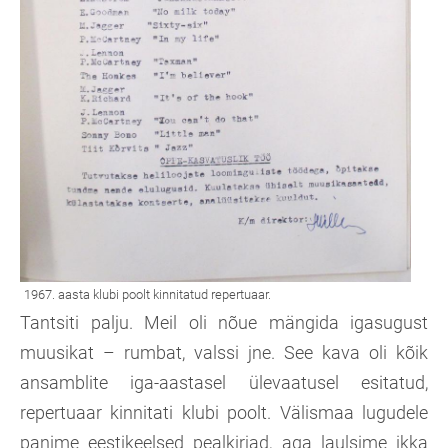
Tantsiti palju. Meil oli nõue mängida igasugust
muusikat – rumbat, valssi jne. See kava oli kõik
ansamblite iga-aastasel ülevaatusel esitatud,
repertuaar kinnitati klubi poolt. Välismaa lugudele
panime eestikeelsed pealkirjad, aga laulsime ikka