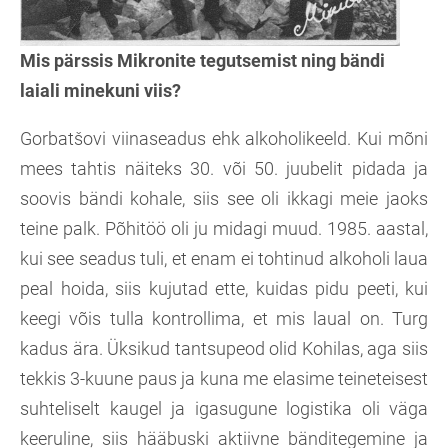
Mis pärssis Mikronite tegutsemist ning bändi
laiali minekuni viis?
Gorbatšovi viinaseadus ehk alkoholikeeld. Kui mõni
mees tahtis näiteks 30. või 50. juubelit pidada ja
soovis bändi kohale, siis see oli ikkagi meie jaoks
teine palk. Põhitöö oli ju midagi muud. 1985. aastal,
kui see seadus tuli, et enam ei tohtinud alkoholi laua
peal hoida, siis kujutad ette, kuidas pidu peeti, kui
keegi võis tulla kontrollima, et mis laual on. Turg
kadus ära. Üksikud tantsupeod olid Kohilas, aga siis
tekkis 3-kuune paus ja kuna me elasime teineteisest
suhteliselt kaugel ja igasugune logistika oli väga
keeruline, siis hääbuski aktiivne bänditegemine ja