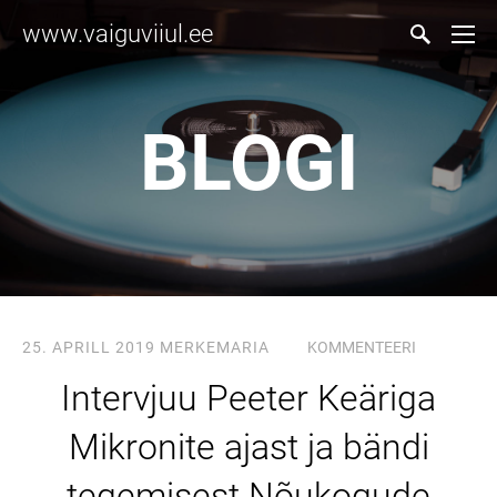
www.vaiguviiul.ee
BLOGI
25. APRILL 2019
MERKEMARIA
KOMMENTEERI
Intervjuu Peeter Keäriga
Mikronite ajast ja bändi
tegemisest Nõukogude