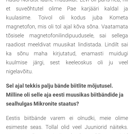
et suveõhtutel olime Pae karjääri kaldal ja
kuulasime. Toivol oli kodus juba Kometa
magnetofon, mis oli tol ajal kõva sõna. Vaatamata
tõsisele magnetofonilindipuudusele, sai sellega
raadiost meeldivat muusikat lindistada. Lindilt sai
ka sõnu maha kirjutatud, enamasti muidugi
kuulmise järgi, sest keeleoskus oli ju veel
nigelavõitu.
Sel ajal tekkis palju bände biitlite mõjutusel.
Milline oli selle aja eesti muusikas biitbändide ja
sealhulgas Mikronite staatus?
Eestis biitbände varem ei olnudki, meie olime
esimeste seas. Tollal olid veel Juuniorid näiteks.