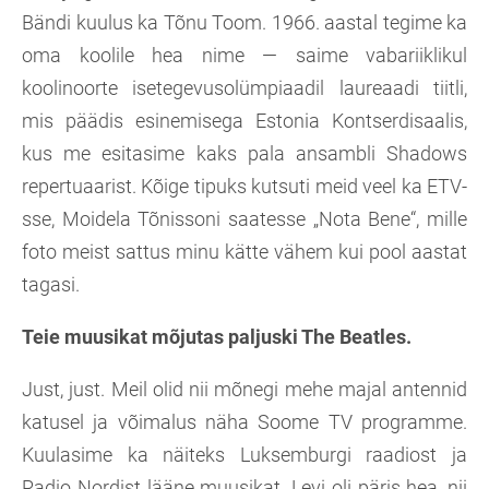
Bändi kuulus ka Tõnu Toom. 1966. aastal tegime ka
oma koolile hea nime — saime vabariiklikul
koolinoorte isetegevusolümpiaadil laureaadi tiitli,
mis päädis esinemisega Estonia Kontserdisaalis,
kus me esitasime kaks pala ansambli Shadows
repertuaarist. Kõige tipuks kutsuti meid veel ka ETV-
sse, Moidela Tõnissoni saatesse „Nota Bene“, mille
foto meist sattus minu kätte vähem kui pool aastat
tagasi.
Teie muusikat mõjutas paljuski The Beatles.
Just, just. Meil olid nii mõnegi mehe majal antennid
katusel ja võimalus näha Soome TV programme.
Kuulasime ka näiteks Luksemburgi raadiost ja
Radio Nordist lääne muusikat. Levi oli päris hea, nii