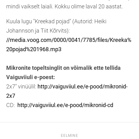
mindi vaikselt laiali. Kokku olime laval 20 aastat.
Kuula lugu "Kreekad pojad" (Autorid: Heiki
Johannson ja Tiit Kõrvits):
//media.voog.com/0000/0041/7785/files/Kreeka%
20pojad%201968.mp3
Mikronite topeltsinglit on võimalik ette tellida
Vaiguviiuli e-poest:
2x7" vinüülil:
http://vaiguviiul.ee/e-pood/mikronid-
2x7
CD:
http://vaiguviiul.ee/e-pood/mikronid-cd
EELMINE