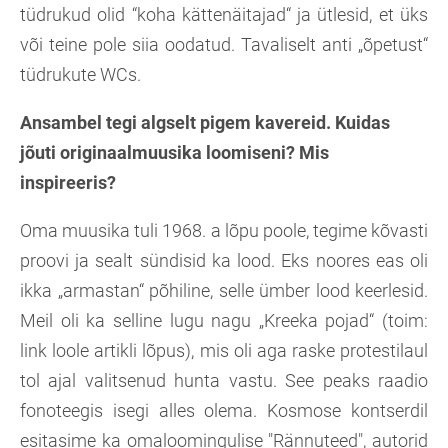
tüdrukud olid “koha kättenäitajad“ ja ütlesid, et üks
või teine pole siia oodatud. Tavaliselt anti „õpetust“
tüdrukute WCs.
Ansambel tegi algselt pigem kavereid. Kuidas
jõuti originaalmuusika loomiseni? Mis
inspireeris?
Oma muusika tuli 1968. a lõpu poole, tegime kõvasti
proovi ja sealt sündisid ka lood. Eks noores eas oli
ikka „armastan“ põhiline, selle ümber lood keerlesid.
Meil oli ka selline lugu nagu „Kreeka pojad“ (toim:
link loole artikli lõpus), mis oli aga raske protestilaul
tol ajal valitsenud hunta vastu. See peaks raadio
fonoteegis isegi alles olema. Kosmose kontserdil
esitasime ka omaloomingulise "Rännuteed", autorid