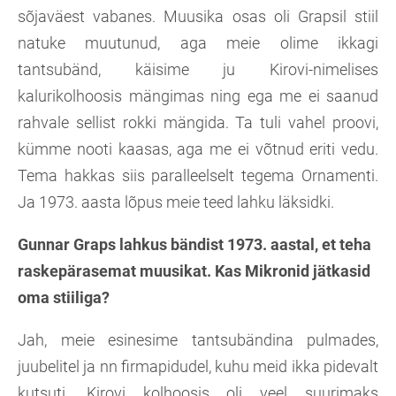
sõjaväest vabanes. Muusika osas oli Grapsil stiil
natuke muutunud, aga meie olime ikkagi
tantsubänd, käisime ju Kirovi-nimelises
kalurikolhoosis mängimas ning ega me ei saanud
rahvale sellist rokki mängida. Ta tuli vahel proovi,
kümme nooti kaasas, aga me ei võtnud eriti vedu.
Tema hakkas siis paralleelselt tegema Ornamenti.
Ja 1973. aasta lõpus meie teed lahku läksidki.
Gunnar Graps lahkus bändist 1973. aastal, et teha
raskepärasemat muusikat. Kas Mikronid jätkasid
oma stiiliga?
Jah, meie esinesime tantsubändina pulmades,
juubelitel ja nn firmapidudel, kuhu meid ikka pidevalt
kutsuti. Kirovi kolhoosis oli veel suurimaks