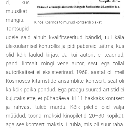
d, kus
muusikat
mängiti.
Tantsupid
udele said ainult kvalifitseeritud bändid, tuli käia
ülekuulamisel kontrollis ja pidi pabereid täitma, kus
olid kõik laulud kirjas. Ja kui autorit ei teadnud,
pandi lihtsalt mingi vene autor, sest ega tollal
autorikaitset ei eksisteerinud. 1968. aastal oli meil
Kosmoses kitarristide ansamblite kontsert, seal oli
ka kõik paika pandud. Ega praegu suured artistid ei
kujutaks ette, et pühapäeval kl 11 hakkaks kontsert
ja rahvast tuleb murdu. Kõik piletid olid välja
müüdud, toona maksid kinopiletid 20–30 kopikat,
aga see kontsert maksis 1 rubla, mis oli suur raha.