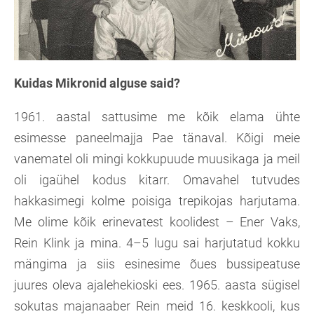
Kuidas Mikronid alguse said?
1961. aastal sattusime me kõik elama ühte
esimesse paneelmajja Pae tänaval. Kõigi meie
vanematel oli mingi kokkupuude muusikaga ja meil
oli igaühel kodus kitarr. Omavahel tutvudes
hakkasimegi kolme poisiga trepikojas harjutama.
Me olime kõik erinevatest koolidest – Ener Vaks,
Rein Klink ja mina. 4–5 lugu sai harjutatud kokku
mängima ja siis esinesime õues bussipeatuse
juures oleva ajalehekioski ees. 1965. aasta sügisel
sokutas majanaaber Rein meid 16. keskkooli, kus