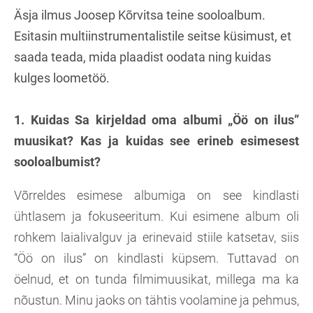
Äsja ilmus Joosep Kõrvitsa teine sooloalbum.
Esitasin multiinstrumentalistile seitse küsimust, et
saada teada, mida plaadist oodata ning kuidas
kulges loometöö.
1. Kuidas Sa kirjeldad oma albumi „Öö on ilus”
muusikat? Kas ja kuidas see erineb esimesest
sooloalbumist?
Võrreldes esimese albumiga on see kindlasti
ühtlasem ja fokuseeritum. Kui esimene album oli
rohkem laialivalguv ja erinevaid stiile katsetav, siis
“Öö on ilus” on kindlasti küpsem. Tuttavad on
öelnud, et on tunda filmimuusikat, millega ma ka
nõustun. Minu jaoks on tähtis voolamine ja pehmus,