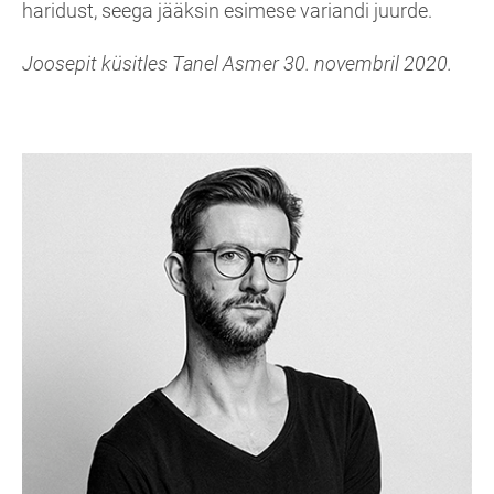
haridust, seega jääksin esimese variandi juurde.
Joosepit küsitles Tanel Asmer 30. novembril 2020.