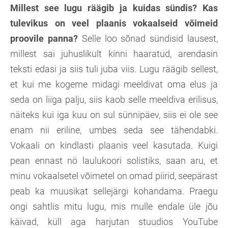
Millest see lugu räägib ja kuidas sündis? Kas
tulevikus on veel plaanis vokaalseid võimeid
proovile panna?
Selle loo sõnad sündisid lausest,
millest sai juhuslikult kinni haaratud, arendasin
teksti edasi ja siis tuli juba viis. Lugu räägib sellest,
et kui me kogeme midagi meeldivat oma elus ja
seda on liiga palju, siis kaob selle meeldiva erilisus,
näiteks kui iga kuu on sul sünnipäev, siis ei ole see
enam nii eriline, umbes seda see tähendabki.
Vokaali on kindlasti plaanis veel kasutada. Kuigi
pean ennast nö laulukoori solistiks, saan aru, et
minu vokaalsetel võimetel on omad piirid, seepärast
peab ka muusikat sellejärgi kohandama. Praegu
ongi sahtlis mitu lugu, mis mulle endale üle jõu
käivad, küll aga harjutan stuudios YouTube