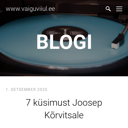
www.vaiguviiul.ee
BLOGI
1. DETSEMBER 2020
7 küsimust Joosep
Kõrvitsale