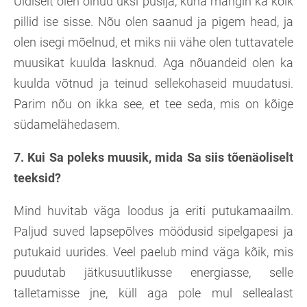
Üldiselt olen olnud üksi pusija, kuna mängin ka kõik
pillid ise sisse. Nõu olen saanud ja pigem head, ja
olen isegi mõelnud, et miks nii vähe olen tuttavatele
muusikat kuulda lasknud. Aga nõuandeid olen ka
kuulda võtnud ja teinud sellekohaseid muudatusi.
Parim nõu on ikka see, et tee seda, mis on kõige
südamelähedasem.
7. Kui Sa poleks muusik, mida Sa siis tõenäoliselt
teeksid?
Mind huvitab väga loodus ja eriti putukamaailm.
Paljud suved lapsepõlves möödusid sipelgapesi ja
putukaid uurides. Veel paelub mind väga kõik, mis
puudutab jätkusuutlikusse energiasse, selle
talletamisse jne, küll aga pole mul sellealast