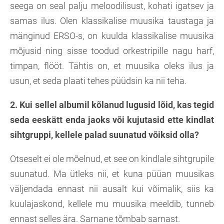
seega on seal palju meloodilisust, kohati igatsev ja
samas ilus. Olen klassikalise muusika taustaga ja
mänginud ERSO-s, on kuulda klassikalise muusika
mõjusid ning sisse toodud orkestripille nagu harf,
timpan, flööt. Tähtis on, et muusika oleks ilus ja
usun, et seda plaati tehes püüdsin ka nii teha.
2. Kui sellel albumil kõlanud lugusid lõid, kas tegid
seda eeskätt enda jaoks või kujutasid ette kindlat
sihtgruppi, kellele palad suunatud võiksid olla?
Otseselt ei ole mõelnud, et see on kindlale sihtgrupile
suunatud. Ma ütleks nii, et kuna püüan muusikas
väljendada ennast nii ausalt kui võimalik, siis ka
kuulajaskond, kellele mu muusika meeldib, tunneb
ennast selles ära. Sarnane tõmbab sarnast.