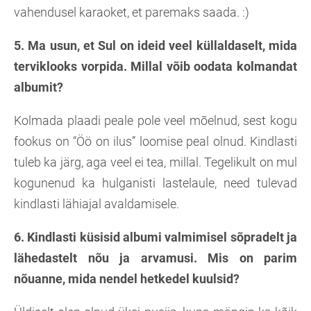
vahendusel karaoket, et paremaks saada. :)
5. Ma usun, et Sul on ideid veel küllaldaselt, mida
terviklooks vorpida. Millal võib oodata kolmandat
albumit?
Kolmada plaadi peale pole veel mõelnud, sest kogu
fookus on “Öö on ilus” loomise peal olnud. Kindlasti
tuleb ka järg, aga veel ei tea, millal. Tegelikult on mul
kogunenud ka hulganisti lastelaule, need tulevad
kindlasti lähiajal avaldamisele.
6. Kindlasti küsisid albumi valmimisel sõpradelt ja
lähedastelt nõu ja arvamusi. Mis on parim
nõuanne, mida nendel hetkedel kuulsid?