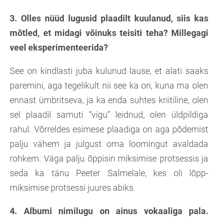
3. Olles nüüd lugusid plaadilt kuulanud, siis kas
mõtled, et midagi võinuks teisiti teha? Millegagi
veel eksperimenteerida?
See on kindlasti juba kulunud lause, et alati saaks
paremini, aga tegelikult nii see ka on, kuna ma olen
ennast ümbritseva, ja ka enda suhtes kriitiline, olen
sel plaadil samuti “vigu” leidnud, olen üldpildiga
rahul. Võrreldes esimese plaadiga on aga põdemist
palju vähem ja julgust oma loomingut avaldada
rohkem. Väga palju õppisin miksimise protsessis ja
seda ka tänu Peeter Salmelale, kes oli lõpp-
miksimise protsessi juures abiks.
4. Albumi nimilugu on ainus vokaaliga pala.