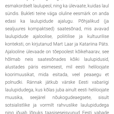
esmakordselt laulupeol, ning ka ülevaate, kuidas laul
sündis. Bukleti teine väga oluline eesmärk on anda
edasi ka laulupidude ajalugu. Põhjalikud (ja
sealjuures kompaktsed) saatesõnad, mis avavad
laulupidude ajaloolise, poliitilise ja kultuurilise
konteksti, on kirjutanud Mart Laar ja Katariina Päts.
Ajalooline ülevaade on tõepoolest kõikehaarav, see
hõlmab neis saatesõnades kõiki laulupidusid,
alustades päris esimesest, mil eesti heliloojate
koorimuusikat, mida esitada, veel peaaegu et
polnudki. Rännak jätkub värske Eesti vabariigi
laulupidudega, kus kõlas juba ainult eesti heliloojate
muusika, seejärel nõukogudeaegsete, sisult
sotsialistlike ja vormilt rahvuslike laulupidudega
ning jõuab lõpuks taasiseseisvunud Eesti vabade