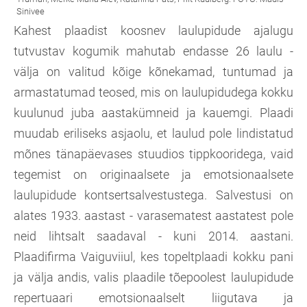
Kahest plaadist koosnev laulupidude ajalugu
tutvustav kogumik mahutab endasse 26 laulu -
välja on valitud kõige kõnekamad, tuntumad ja
armastatumad teosed, mis on laulupidudega kokku
kuulunud juba aastakümneid ja kauemgi. Plaadi
muudab eriliseks asjaolu, et laulud pole lindistatud
mõnes tänapäevases stuudios tippkooridega, vaid
tegemist on originaalsete ja emotsionaalsete
laulupidude kontsertsalvestustega. Salvestusi on
alates 1933. aastast - varasematest aastatest pole
neid lihtsalt saadaval - kuni 2014. aastani.
Plaadifirma Vaiguviiul, kes topeltplaadi kokku pani
ja välja andis, valis plaadile tõepoolest laulupidude
repertuaari emotsionaalselt liigutava ja