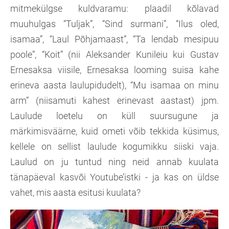
mitmekülgse kuldvaramu: plaadil kõlavad
muuhulgas “Tuljak”, “Sind surmani”, “Ilus oled,
isamaa”, “Laul Põhjamaast”, “Ta lendab mesipuu
poole”, “Koit” (nii Aleksander Kunileiu kui Gustav
Ernesaksa viisile, Ernesaksa looming suisa kahe
erineva aasta laulupidudelt), “Mu isamaa on minu
arm” (niisamuti kahest erinevast aastast) jpm.
Laulude loetelu on küll suursugune ja
märkimisväärne, kuid ometi võib tekkida küsimus,
kellele on sellist laulude kogumikku siiski vaja.
Laulud on ju tuntud ning neid annab kuulata
tänapäeval kasvõi Youtube’istki - ja kas on üldse
vahet, mis aasta esitusi kuulata?