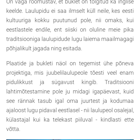
On väga rõõmustav, et buklet on tõlgitud ka inglise
keelde. Laulupidu ei saa ilmselt küll neile, kes eesti
kultuuriga kokku puutunud pole, nii omaks, kui
eestlastele endile, ent siiski on oluline meie pika
traditsiooniga laulupidude lugu laiema maailmagagi
põhjalikult jagada ning esitada.
Plaatide ja bukleti näol on tegemist ühe põneva
projektiga, mis juubelilaulupeole tõesti veel enam
pidulikkust ja sügavust kingib. Traditsiooni
lahtimõtestamine pole ju midagi igapäevast, kuid
see rännak tasub igal oma juurtest ja kodumaa
ajaloost lugu pidaval eestlasel - nii laulupeol osalejal,
külastajal kui ka telekast piiluval - kindlasti ette
võtta.