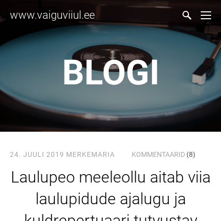
www.vaiguviiul.ee
BLOGI
24. JUULI 2019
MERKEMARIA
KOMMENTAARID
(8)
Laulupeo meeleollu aitab viia
laulupidude ajalugu ja
kuldrepertuaari tutvustav