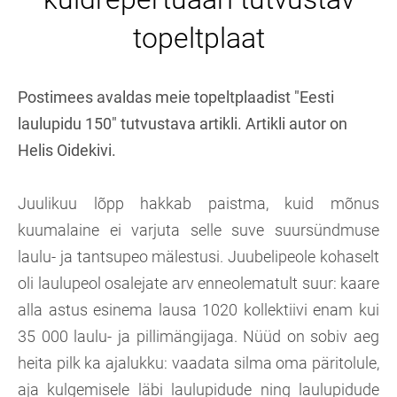
topeltplaat
Postimees avaldas meie topeltplaadist "Eesti
laulupidu 150" tutvustava artikli. Artikli autor on
Helis Oidekivi.
Juulikuu lõpp hakkab paistma, kuid mõnus
kuumalaine ei varjuta selle suve suursündmuse
laulu- ja tantsupeo mälestusi. Juubelipeole kohaselt
oli laulupeol osalejate arv enneolematult suur: kaare
alla astus esinema lausa 1020 kollektiivi enam kui
35 000 laulu- ja pillimängijaga. Nüüd on sobiv aeg
heita pilk ka ajalukku: vaadata silma oma päritolule,
aja kulgemisele läbi laulupidude ning laulupidude