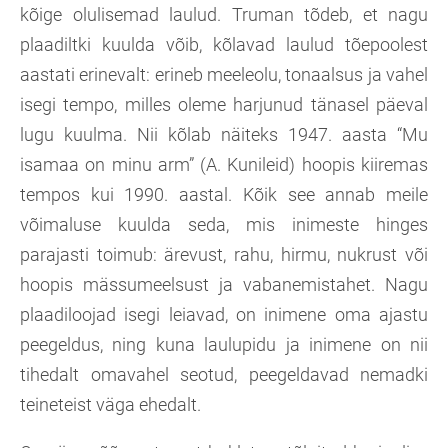
kõige olulisemad laulud. Truman tõdeb, et nagu
plaadiltki kuulda võib, kõlavad laulud tõepoolest
aastati erinevalt: erineb meeleolu, tonaalsus ja vahel
isegi tempo, milles oleme harjunud tänasel päeval
lugu kuulma. Nii kõlab näiteks 1947. aasta “Mu
isamaa on minu arm” (A. Kunileid) hoopis kiiremas
tempos kui 1990. aastal. Kõik see annab meile
võimaluse kuulda seda, mis inimeste hinges
parajasti toimub: ärevust, rahu, hirmu, nukrust või
hoopis mässumeelsust ja vabanemistahet. Nagu
plaadiloojad isegi leiavad, on inimene oma ajastu
peegeldus, ning kuna laulupidu ja inimene on nii
tihedalt omavahel seotud, peegeldavad nemadki
teineteist väga ehedalt.