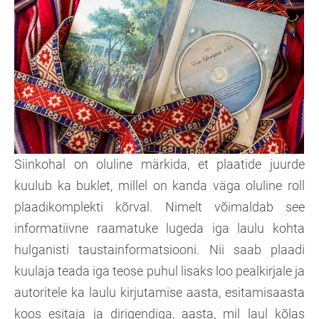
Siinkohal on oluline märkida, et plaatide juurde
kuulub ka buklet, millel on kanda väga oluline roll
plaadikomplekti kõrval. Nimelt võimaldab see
informatiivne raamatuke lugeda iga laulu kohta
hulganisti taustainformatsiooni. Nii saab plaadi
kuulaja teada iga teose puhul lisaks loo pealkirjale ja
autoritele ka laulu kirjutamise aasta, esitamisaasta
koos esitaja ja dirigendiga, aasta, mil laul kõlas