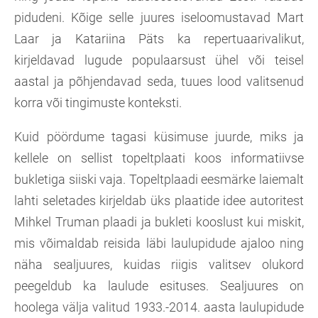
pidudeni. Kõige selle juures iseloomustavad Mart
Laar ja Katariina Päts ka repertuaarivalikut,
kirjeldavad lugude populaarsust ühel või teisel
aastal ja põhjendavad seda, tuues lood valitsenud
korra või tingimuste konteksti.
Kuid pöördume tagasi küsimuse juurde, miks ja
kellele on sellist topeltplaati koos informatiivse
bukletiga siiski vaja. Topeltplaadi eesmärke laiemalt
lahti seletades kirjeldab üks plaatide idee autoritest
Mihkel Truman plaadi ja bukleti kooslust kui miskit,
mis võimaldab reisida läbi laulupidude ajaloo ning
näha sealjuures, kuidas riigis valitsev olukord
peegeldub ka laulude esituses. Sealjuures on
hoolega välja valitud 1933.-2014. aasta laulupidude