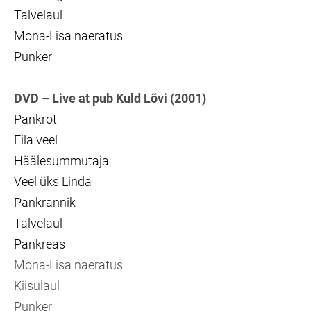
Talvelaul
Mona-Lisa naeratus
Punker
DVD – L
ive at pub Kuld Lõvi (2001)
Pankrot
Eila veel
Häälesummutaja
Veel üks Linda
Pankrannik
Talvelaul
Pankreas
Mona-Lisa naeratus
Kiisulaul
Punker