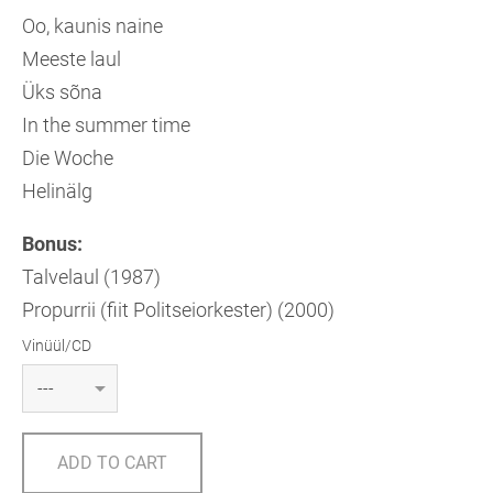
Oo, kaunis naine
Meeste laul
Üks sõna
In the summer time
Die Woche
Helinälg
Bonus:
Talvelaul (1987)
Propurrii (fiit Politseiorkester) (2000)
Vinüül/CD
ADD TO CART