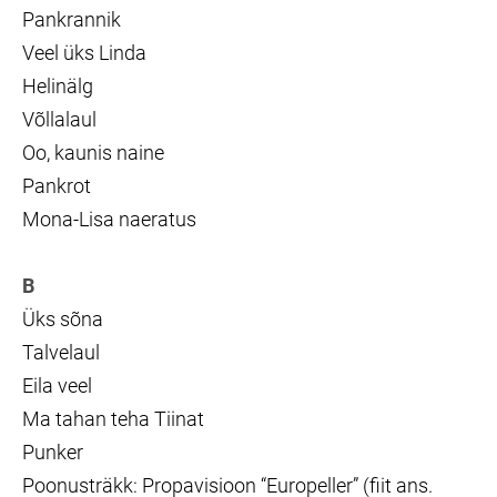
Pankrannik
Veel üks Linda
Helinälg
Võllalaul
Oo, kaunis naine
Pankrot
Mona-Lisa naeratus
B
Üks sõna
Talvelaul
Eila veel
Ma tahan teha Tiinat
Punker
Poonusträkk: Propavisioon “Europeller” (fiit ans.